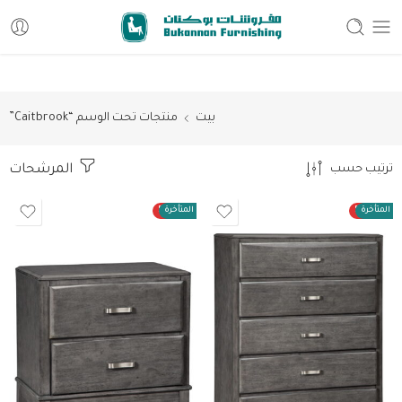
Free delivery for all orders
بيت
منتجات تحت الوسم “Caitbrook”
المرشحات
ترتيب حسب
ت المتأخرة
50%
الطلبات المتأخرة
50%