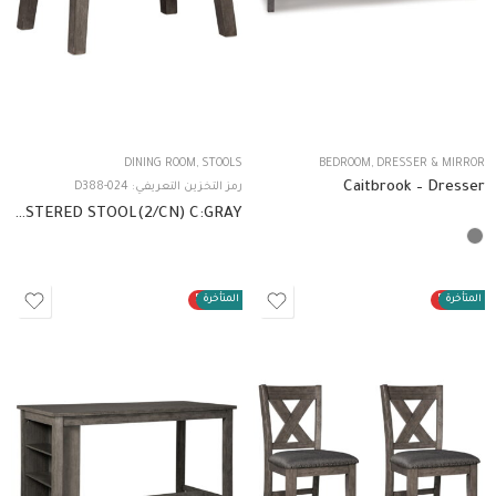
Dressers
DINING ROOM
,
STOOLS
BEDROOM
,
DRESSER & MIRROR
Caitbrook – Dresser
رمز التخزين التعريفي:
D388-024
D388-024 UPHOLSTERED STOOL(2/CN) C:GRAY
ت المتأخرة
50%
الطلبات المتأخرة
50%