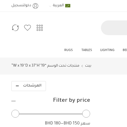
العربية
دخولتسجيل
RUGS
TABLES
LIGHTING
BE
بيت
منتجات تحت الوسم “19''W x 19''D x 37''H”
المرشحات
Filter by price
سعر:
BHD 150
—
BHD 180