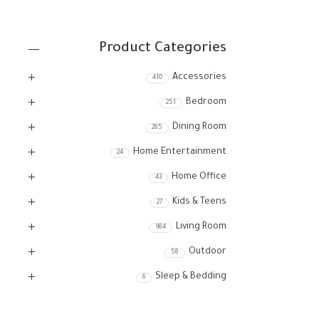
Product Categories
Accessories
410
Bedroom
251
Dining Room
285
Home Entertainment
24
Home Office
43
Kids & Teens
27
Living Room
984
Outdoor
58
Sleep & Bedding
6